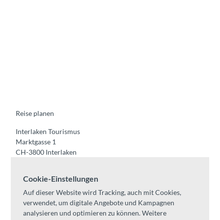
F
Y
I
t
L
a
o
n
i
i
c
u
s
k
n
e
t
t
t
k
b
u
a
o
e
o
b
g
k
d
o
e
r
I
k
a
n
m
Reise planen
Interlaken Tourismus
Marktgasse 1
CH-3800 Interlaken
Tel:
+41 33 826 53 00
Cookie-Einstellungen
mail@interlaken.swiss
Auf dieser Website wird Tracking, auch mit Cookies,
Öffnungszeiten
verwendet, um digitale Angebote und Kampagnen
Anreise planen
analysieren und optimieren zu können. Weitere
Unterkünfte /
AGB