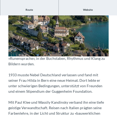
Er verband Literatur und Malerei auf eigene Weise.
Route
Website
Otto Nebel war Maler und Dichter zugleich. In seinem Werk
gehören Farbe, Wort und Form eng zusammen. Wie viele
Künstler seiner Zeit suchte er nach neuen Ausdrucksformen
und verband Literatur und Malerei auf eigene Weise.
In Berlin gehörte er zur Künstlergruppe «Der Sturm».
© Guidle.com
Während seiner Kriegsgefangenschaft schrieb er 1919 das
Antikriegsgedicht Zuginsfeld. Später erfand er eine eigene
«Runensprache», in der Buchstaben, Rhythmus und Klang zu
© Guidle.com
Bildern wurden.
1933 musste Nebel Deutschland verlassen und fand mit
seiner Frau Hilda in Bern eine neue Heimat. Dort lebte er
unter schwierigen Bedingungen, unterstützt von Freunden
und einem Stipendium der Guggenheim Foundation.
Mit Paul Klee und Wassily Kandinsky verband ihn eine tiefe
geistige Verwandtschaft. Reisen nach Italien prägten seine
Farbenlehre, in der Licht und Struktur zu «bauwerklichen