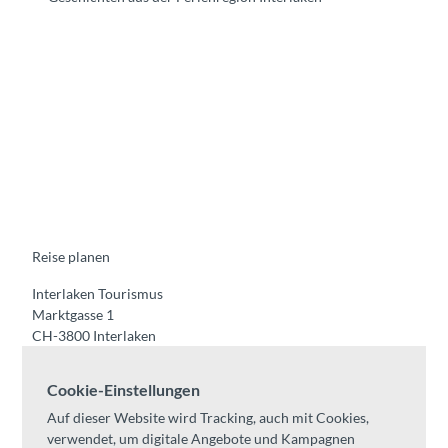
F
Y
I
t
L
a
o
n
i
i
c
u
s
k
n
e
t
t
t
k
b
u
a
o
e
o
b
g
k
d
o
e
r
I
k
a
n
m
Reise planen
Interlaken Tourismus
Marktgasse 1
CH-3800 Interlaken
Tel:
+41 33 826 53 00
Cookie-Einstellungen
mail@interlaken.swiss
Auf dieser Website wird Tracking, auch mit Cookies,
Öffnungszeiten
verwendet, um digitale Angebote und Kampagnen
Anreise planen