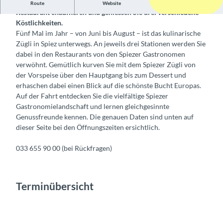
Lassen Sie sich mit dem Spiezer Zügli von Restaurant zu
Route
Website
Restaurant chauffieren und geniessen Sie drei verschiedene
Köstlichkeiten.
Fünf Mal im Jahr – von Juni bis August – ist das kulinarische
Zügli in Spiez unterwegs. An jeweils drei Stationen werden Sie
dabei in den Restaurants von den Spiezer Gastronomen
verwöhnt. Gemütlich kurven Sie mit dem Spiezer Zügli von
der Vorspeise über den Hauptgang bis zum Dessert und
erhaschen dabei einen Blick auf die schönste Bucht Europas.
Auf der Fahrt entdecken Sie die vielfältige Spiezer
Gastronomielandschaft und lernen gleichgesinnte
Genussfreunde kennen. Die genauen Daten sind unten auf
dieser Seite bei den Öffnungszeiten ersichtlich.
033 655 90 00 (bei Rückfragen)
Terminübersicht