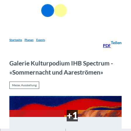
Z
u
DE
Webcams
Informationen
Suche
Menü
m
I
n
h
a
Startseite
Planen
Events
Teilen
PDF
l
t
Galerie Kulturpodium IHB Spectrum -
«Sommernacht und Aareströmen»
Messe, Ausstellung