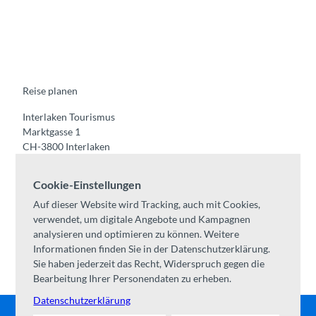
F
Y
I
t
L
a
o
n
i
i
c
u
s
k
n
e
t
t
t
k
b
u
a
o
e
o
b
g
k
d
o
e
r
I
k
a
n
m
Reise planen
Interlaken Tourismus
Marktgasse 1
CH-3800 Interlaken
Tel:
+41 33 826 53 00
Cookie-Einstellungen
mail@interlaken.swiss
Auf dieser Website wird Tracking, auch mit Cookies,
Öffnungszeiten
verwendet, um digitale Angebote und Kampagnen
Anreise planen
analysieren und optimieren zu können. Weitere
Unterkünfte /
AGB
Informationen finden Sie in der Datenschutzerklärung.
Kongresse & Gruppen
Sie haben jederzeit das Recht, Widerspruch gegen die
Bearbeitung Ihrer Personendaten zu erheben.
Datenschutzerklärung