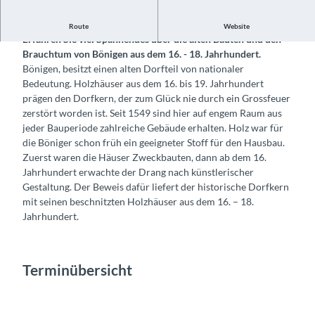
Dorfführung durch den historischen Häuserweg von Bönigen.
Route
Website
Erfahren Sie viel Spannendes über die alten Bauten und den
Brauchtum von Bönigen aus dem 16. - 18. Jahrhundert.
Bönigen, besitzt einen alten Dorfteil von nationaler
Bedeutung. Holzhäuser aus dem 16. bis 19. Jahrhundert
prägen den Dorfkern, der zum Glück nie durch ein Grossfeuer
zerstört worden ist. Seit 1549 sind hier auf engem Raum aus
jeder Bauperiode zahlreiche Gebäude erhalten. Holz war für
die Böniger schon früh ein geeigneter Stoff für den Hausbau.
Zuerst waren die Häuser Zweckbauten, dann ab dem 16.
Jahrhundert erwachte der Drang nach künstlerischer
Gestaltung. Der Beweis dafür liefert der historische Dorfkern
mit seinen beschnitzten Holzhäuser aus dem 16. – 18.
Jahrhundert.
Terminübersicht