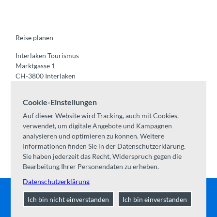
e
t
t
t
k
b
u
a
o
e
o
b
g
k
d
o
e
r
I
k
a
n
m
Reise planen
Interlaken Tourismus
Marktgasse 1
CH-3800 Interlaken
Tel:
+41 33 826 53 00
Cookie-Einstellungen
mail@interlaken.swiss
Auf dieser Website wird Tracking, auch mit Cookies,
Öffnungszeiten
verwendet, um digitale Angebote und Kampagnen
Anreise planen
analysieren und optimieren zu können. Weitere
Unterkünfte /
AGB
Informationen finden Sie in der Datenschutzerklärung.
Kongresse & Gruppen
Sie haben jederzeit das Recht, Widerspruch gegen die
Bearbeitung Ihrer Personendaten zu erheben.
Datenschutzerklärung
Ich bin nicht einverstanden
Ich bin einverstanden
Kontakt
|
Impressum
|
Datenschutz
|
Über uns