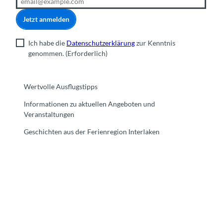
Jetzt anmelden
Ich habe die
Datenschutzerklärung
zur Kenntnis
genommen.
(Erforderlich)
Wertvolle Ausflugstipps
Informationen zu aktuellen Angeboten und
Veranstaltungen
Geschichten aus der Ferienregion Interlaken
F
Y
I
t
L
a
o
n
i
i
c
u
s
k
n