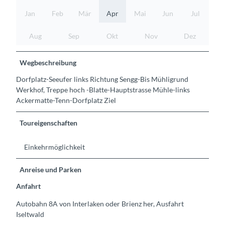
Jan
Feb
Mär
Apr
Mai
Jun
Jul
Aug
Sep
Okt
Nov
Dez
Wegbeschreibung
Dorfplatz-Seeufer links Richtung Sengg-Bis Mühligrund
Werkhof, Treppe hoch -Blatte-Hauptstrasse Mühle-links
Ackermatte-Tenn-Dorfplatz Ziel
Toureigenschaften
Einkehrmöglichkeit
Anreise und Parken
Anfahrt
Autobahn 8A von Interlaken oder Brienz her, Ausfahrt
Iseltwald