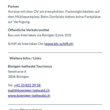
Parken
Anreise mit dem ÖV wird empfohlen. Parkmöglichkeiten auf
dem Mühleparkplatz. Beim Dorfplatz stehen keine Parkplätze
zur Verfügung.
Öffentliche Verkehrsmittel
Bus von Interlaken via Bönigen (Linie 103)
Schiff ab Interlaken Ost (
www.bls-schiff.ch
)
Weitere Infos / Links
Bönigen-Iseltwald Tourismus
Seestrasse 6
3806 Bönigen
Tel:
+41 33 822 29 58
mail@boenigen-iselwald.ch
www.boenigen-iseltwald.ch
Lizenz (Stammdaten)