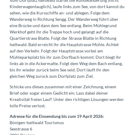
Vom Dorfplatz Iseltwald startet die Rundwanderung (nicht
Kinderwagentauglich), laufe links zum See, von dort kannst du
sehen, wie die Kursschiffe an- und ablegen. Folge dem
Wanderweg in Richtung Sengg. Der Wanderweg führt über
eine Brücke und dann dem See entlang. Beim Mühlegrund
Werkhof geht ihr die Treppe hoch und gelangt auf die
Quartierstrase Blatte. Folgt der Strasse Blatte in Richtung
Iseltwald. Bald erreicht ihr die Hauptstrasse Mühle. Achtet
auf den Verkehr. Folgt der Hauptstrasse vorbei am
Mühleparkplatz bis ihr zum Dorfbach kommt. Dort biegt ihr
links ab in die Ackermatte. Folgt dem Weg dem Bach entlang,
bis ihr wieder zurück beim See seid. Dort läuft ihr den
gleichen Weg zurück zum Dorfplatz zum Ziel.
Schicke uns dieses zusammen mit einer Zeichnung, einem
Brief oder sogar einem Gedicht ein. Lass dabei deiner
Kreativität freien Lauf! Unter den richtigen Lösungen werden
tolle Preise verlost.
Adresse für die Einsendung bis zum 19 April 2026:
Bönigen-Iseltwald Tourismus
Seestrasse 6