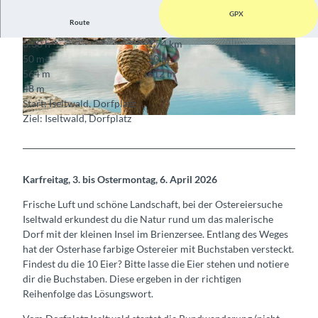
GPX
Route
0:30 h
1,74 km
© Bönigen-Iseltwald Tourismus, Interlaken Tour
© Bönigen-Iseltwald Tourismus, Interlaken Tour
50 m
50 m
ismus
ismus
564 m
612 m
48 m
Start: Iseltwald, Dorfplatz
Ziel: Iseltwald, Dorfplatz
© Bönigen-Iseltwald Tourismus, Interlaken Tourismus
Karfreitag, 3. bis Ostermontag, 6. April 2026
Frische Luft und schöne Landschaft, bei der Ostereiersuche
Iseltwald erkundest du die Natur rund um das malerische
Dorf mit der kleinen Insel im Brienzersee. Entlang des Weges
hat der Osterhase farbige Ostereier mit Buchstaben versteckt.
Findest du die 10 Eier? Bitte lasse die Eier stehen und notiere
dir die Buchstaben. Diese ergeben in der richtigen
Reihenfolge das Lösungswort.