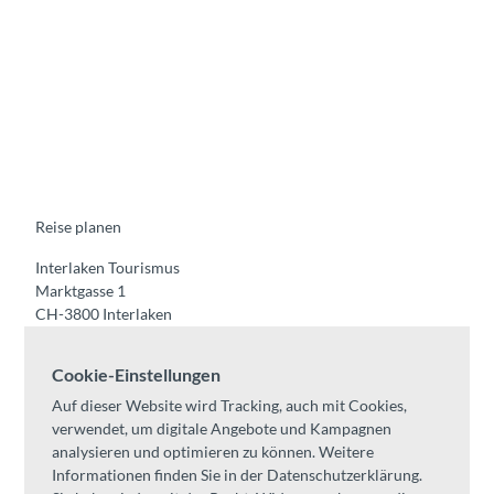
F
Y
I
t
L
a
o
n
i
i
c
u
s
k
n
e
t
t
t
k
b
u
a
o
e
o
b
g
k
d
o
e
r
I
k
a
n
m
Reise planen
Interlaken Tourismus
Marktgasse 1
CH-3800 Interlaken
Tel:
+41 33 826 53 00
Cookie-Einstellungen
mail@interlaken.swiss
Auf dieser Website wird Tracking, auch mit Cookies,
Öffnungszeiten
verwendet, um digitale Angebote und Kampagnen
Anreise planen
analysieren und optimieren zu können. Weitere
Unterkünfte /
AGB
Informationen finden Sie in der Datenschutzerklärung.
Kongresse & Gruppen