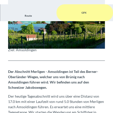
GPX
Route
4:41 h
16,98 km
© Pilgerwege Schweiz
© Pilgerwege Schweiz
278 m
181 m
558 m
665 m
107 m
Start: Spiez, Schiffstation
Ziel: Amsoldingen
© Pilgerwege Schweiz
Der Abschnitt Merligen - Amsoldingen ist Teil des Berner-
Oberländer-Weges, welcher uns von Brünig nach
Amsoldingen führen wird. Wir befinden uns auf den
Schweizer Jakobswegen.
Der heutige Tagesabschnitt wird uns über eine Distanz von
17.0 km mit einer Laufzeit von rund 5.0 Stunden von Merligen
nach Amsoldingen führen. Es erwartet uns eine mittlere
Tagesetappe. Wir starten die Wanderung am Schiffsteg in