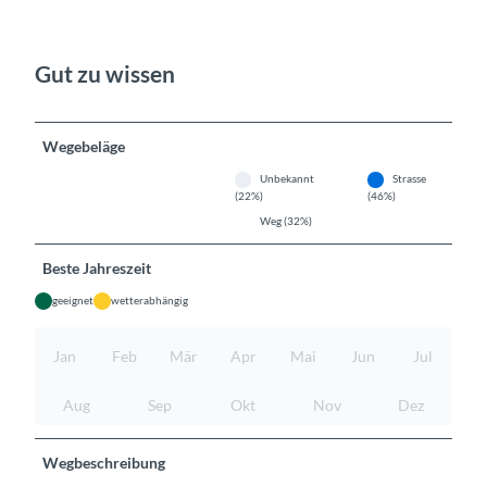
Gut zu wissen
Wegebeläge
Unbekannt
Strasse
(22%)
(46%)
Weg (32%)
Beste Jahreszeit
geeignet
wetterabhängig
Jan
Feb
Mär
Apr
Mai
Jun
Jul
Aug
Sep
Okt
Nov
Dez
Wegbeschreibung