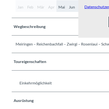
Datenschutzer
Jan
Feb
Mär
Apr
Mai
Jun
Jul
Aug
Sep
Wegbeschreibung
Meiringen – Reichenbachfall – Zwirgi – Rosenlaui – Sc
Toureigenschaften
Einkehrmöglichkeit
Ausrüstung