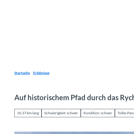
Z
u
Reiseziele
Erlebnisse
Planen
Webca
I
m
I
n
h
a
l
t
Startseite
Erlebnisse
Auf historischem Pfad durch das Ryc
10,37 km lang
Schwierigkeit: schwer
Kondition: schwer
Tolles Pa