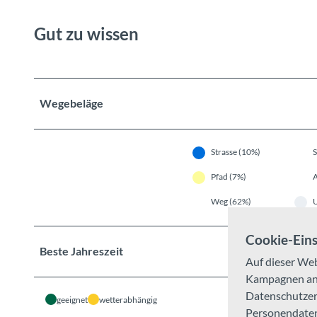
Gut zu wissen
Wegebeläge
Strasse (10%)
S
Pfad (7%)
A
Weg (62%)
Cookie-Eins
Beste Jahreszeit
Auf dieser Web
Kampagnen anal
Datenschutzerk
geeignet
wetterabhängig
Personendaten