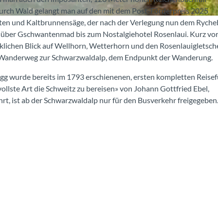
urch Wald gelangt man auf den mit dem Post-Förderpreis 2025
ten und Kaltbrunnensäge, der nach der Verlegung nun dem Rych
es über Gschwantenmad bis zum Nostalgiehotel Rosenlaui. Kurz vo
lichen Blick auf Wellhorn, Wetterhorn und den Rosenlauigletscher
r Wanderweg zur Schwarzwaldalp, dem Endpunkt der Wanderung.
gg wurde bereits im 1793 erschienenen, ersten kompletten Reise
vollste Art die Schweitz zu bereisen» von Johann Gottfried Ebel,
rt, ist ab der Schwarzwaldalp nur für den Busverkehr freigegeben