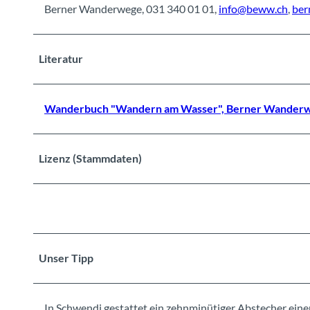
Berner Wanderwege, 031 340 01 01,
info@beww.ch
,
ber
Literatur
Wanderbuch "Wandern am Wasser", Berner Wanderw
Lizenz (Stammdaten)
Unser Tipp
In Schwendi gestattet ein zehnminütiger Abstecher eine