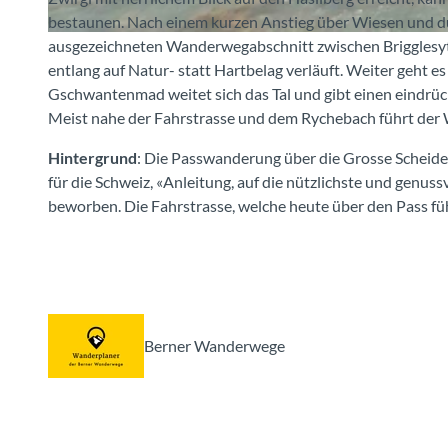
bestaunen. Nach einem kurzen Anstieg über Wiesen und d
ausgezeichneten Wanderwegabschnitt zwischen Brigglesy
© MAMO Photography, Berner Wanderwege
entlang auf Natur- statt Hartbelag verläuft. Weiter geht 
Gschwantenmad weitet sich das Tal und gibt einen eindrück
Meist nahe der Fahrstrasse und dem Rychebach führt de
Hintergrund
: Die Passwanderung über die Grosse Scheide
für die Schweiz, «Anleitung, auf die nützlichste und genuss
beworben. Die Fahrstrasse, welche heute über den Pass füh
Berner Wanderwege