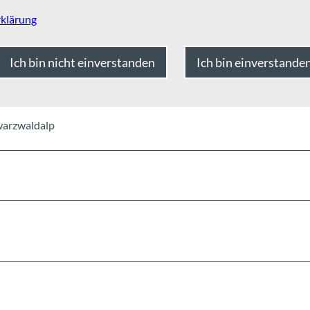
klärung
Okt
Nov
Dez
Ich bin nicht einverstanden
Ich bin einverstande
hwarzwaldalp