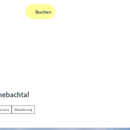
DE
Buchen
ms
nformationen
Suche
hebachtal
norama
Wanderung