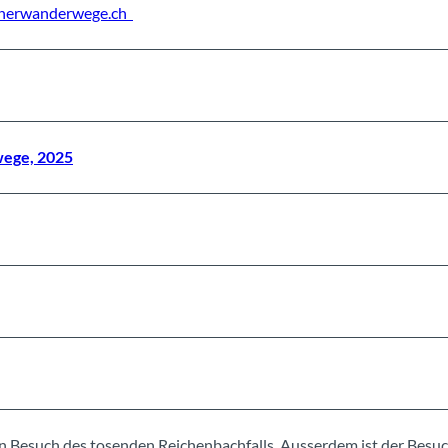
nerwanderwege.ch
ege, 2025
n Besuch des tosenden Reichenbachfalls. Ausserdem ist der Besuc