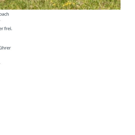
ebach
r
 frei.
führer
.