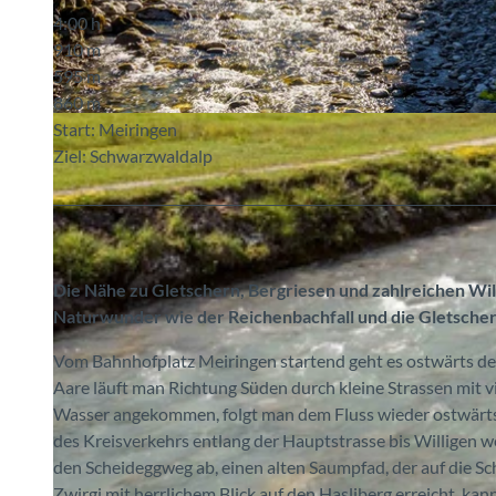
4:00 h
910 m
595 m
860 m
© MAMO Photography, Berner Wanderwege
Start: Meiringen
Ziel: Schwarzwaldalp
Die Nähe zu Gletschern, Bergriesen und zahlreichen Wi
Naturwunder wie der Reichenbachfall und die Gletscher
Vom Bahnhofplatz Meiringen startend geht es ostwärts de
Aare läuft man Richtung Süden durch kleine Strassen mit v
Wasser angekommen, folgt man dem Fluss wieder ostwärts.
des Kreisverkehrs entlang der Hauptstrasse bis Willigen w
den Scheideggweg ab, einen alten Saumpfad, der auf die Sc
Zwirgi mit herrlichem Blick auf den Hasliberg erreicht, 