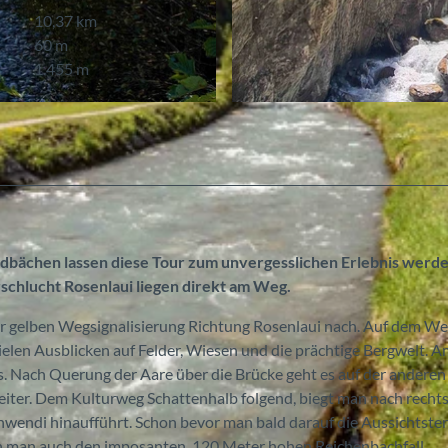
10,37 km
60 m
1.455 m
© Bernd Jung, Berner Wanderwege
ldbächen lassen diese Tour zum unvergesslichen Erlebnis werde
schlucht Rosenlaui liegen direkt am Weg.
r gelben Wegsignalisierung Richtung Rosenlaui nach. Auf dem We
ielen Ausblicken auf Felder, Wiesen und die prächtige Bergwelt. 
 Nach Querung der Aare über die Brücke geht es auf der anderen 
eiter. Dem Kulturweg Schattenhalb folgend, biegt man nach rechts
hwendi hinaufführt. Schon bevor man bald darauf die Aussichtste
kann man auch den imposanten, 120 Meter hohen Reichenbachfall