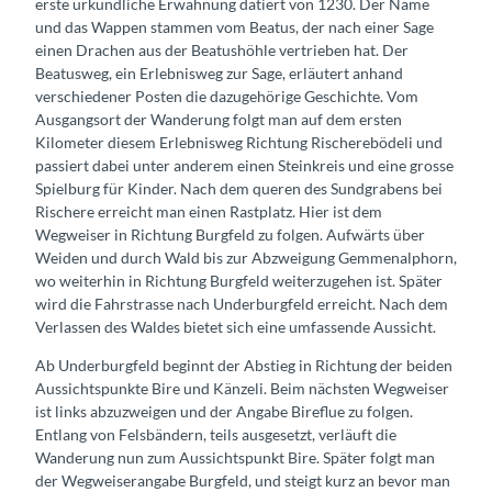
erste urkundliche Erwähnung datiert von 1230. Der Name
und das Wappen stammen vom Beatus, der nach einer Sage
einen Drachen aus der Beatushöhle vertrieben hat. Der
Beatusweg, ein Erlebnisweg zur Sage, erläutert anhand
verschiedener Posten die dazugehörige Geschichte. Vom
Ausgangsort der Wanderung folgt man auf dem ersten
Kilometer diesem Erlebnisweg Richtung Rischerebödeli und
passiert dabei unter anderem einen Steinkreis und eine grosse
Spielburg für Kinder. Nach dem queren des Sundgrabens bei
Rischere erreicht man einen Rastplatz. Hier ist dem
Wegweiser in Richtung Burgfeld zu folgen. Aufwärts über
Weiden und durch Wald bis zur Abzweigung Gemmenalphorn,
wo weiterhin in Richtung Burgfeld weiterzugehen ist. Später
wird die Fahrstrasse nach Underburgfeld erreicht. Nach dem
Verlassen des Waldes bietet sich eine umfassende Aussicht.
Ab Underburgfeld beginnt der Abstieg in Richtung der beiden
Aussichtspunkte Bire und Känzeli. Beim nächsten Wegweiser
ist links abzuzweigen und der Angabe Bireflue zu folgen.
Entlang von Felsbändern, teils ausgesetzt, verläuft die
Wanderung nun zum Aussichtspunkt Bire. Später folgt man
der Wegweiserangabe Burgfeld, und steigt kurz an bevor man