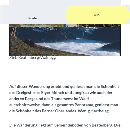
GPX
Route
4:15 h
10,74 km
© Berne Rando, Beausite Beatenberg
© Berne Rando, Beausite Beatenberg
600 m
600 m
1.202 m
1.655 m
453 m
Start: Beatenberg/Waldegg
Ziel: Beatenberg/Waldegg
© Berne Rando, Berner Wanderwege
Auf dieser Wanderung erlebt und geniesst man die Schönheit
des Dreigestirnes Eiger Mönch und Jungfrau wie auch der
anderen Berge und des Thunersees: Im Wald
ausschnittsweise, dann als gesamtes Panorama, geniesst man
die Schönheit des Berner Oberlandes. Wenig Hartbelag.
Die Wanderung liegt auf Gemeindeboden von Beatenberg. Die