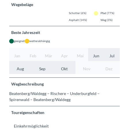
Wegebeläge
Schotter (6%)
Pfad (77%)
Asphalt (14%)
Weg (3%)
Beste Jahreszeit
geeignet
wetterabhängig
Jan
Feb
Mär
Apr
Mai
Jun
Jul
Aug
Sep
Okt
Nov
Dez
Wegbeschreibung
Beatenberg/Waldegg – Rischere – Underburgfeld –
Spirenwald – Beatenberg/Waldegg
Toureigenschaften
Einkehrmöglichkeit