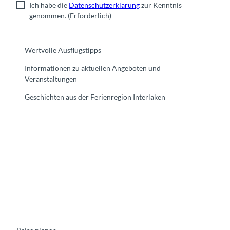
Ich habe die
Datenschutzerklärung
zur Kenntnis
genommen.
(Erforderlich)
Wertvolle Ausflugstipps
Informationen zu aktuellen Angeboten und
Veranstaltungen
Geschichten aus der Ferienregion Interlaken
F
Y
I
t
L
a
o
n
i
i
c
u
s
k
n
e
t
t
t
k
b
u
a
o
e
o
b
g
k
d
o
e
r
I
k
a
n
m