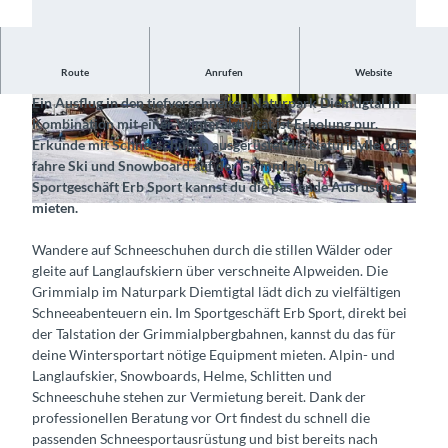
Route
Anrufen
Website
Miete die Ausrüstung für den Wintersport deiner Wahl
Ein Ausflug in den tiefverschneiten Naturpark Diemtigtal in
©
CC-BY-SA
©
CC-BY-SA
Kombination mit einer Winteraktivität ist Erholung pur.
Erkunde mit Schneeschuhen ausgerüstet die Naturidylle oder
fahre Ski und Snowboard auf der Grimmialp. Im
Sportgeschäft Erb Sport kannst du die passende Ausrüstung
mieten.
©
CC-BY-SA
Wandere auf Schneeschuhen durch die stillen Wälder oder
gleite auf Langlaufskiern über verschneite Alpweiden. Die
Grimmialp im Naturpark Diemtigtal lädt dich zu vielfältigen
Schneeabenteuern ein. Im Sportgeschäft Erb Sport, direkt bei
der Talstation der Grimmialpbergbahnen, kannst du das für
deine Wintersportart nötige Equipment mieten. Alpin- und
Langlaufskier, Snowboards, Helme, Schlitten und
Schneeschuhe stehen zur Vermietung bereit. Dank der
professionellen Beratung vor Ort findest du schnell die
passenden Schneesportausrüstung und bist bereits nach