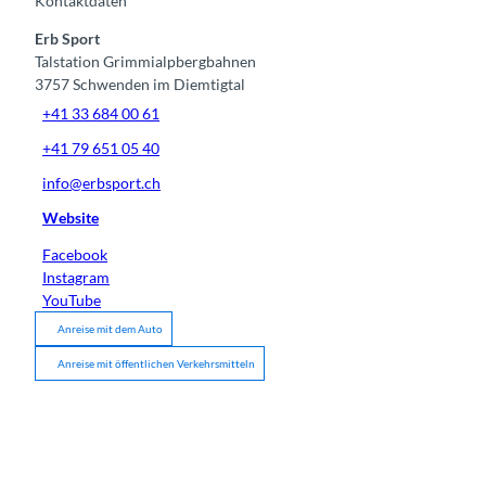
Kontaktdaten
Erb Sport
Talstation Grimmialpbergbahnen
3757
Schwenden im Diemtigtal
+41 33 684 00 61
+41 79 651 05 40
info@erbsport.ch
Website
Facebook
Instagram
YouTube
Anreise mit dem Auto
Anreise mit öffentlichen Verkehrsmitteln