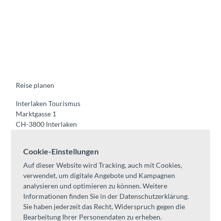
F
Y
I
t
L
a
o
n
i
i
c
u
s
k
n
e
t
t
t
k
b
u
a
o
e
o
b
g
k
d
o
e
r
I
k
a
n
m
Reise planen
Interlaken Tourismus
Marktgasse 1
CH-3800 Interlaken
Tel:
+41 33 826 53 00
Cookie-Einstellungen
mail@interlaken.swiss
Auf dieser Website wird Tracking, auch mit Cookies,
Öffnungszeiten
verwendet, um digitale Angebote und Kampagnen
Anreise planen
analysieren und optimieren zu können. Weitere
Unterkünfte /
AGB
Informationen finden Sie in der Datenschutzerklärung.
Kongresse & Gruppen
Sie haben jederzeit das Recht, Widerspruch gegen die
Bearbeitung Ihrer Personendaten zu erheben.