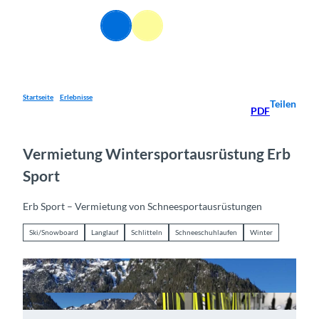
Z
u
DE
Webcams
Informationen
Suche
Menü
m
I
n
h
a
Startseite
Erlebnisse
Teilen
PDF
l
t
Vermietung Wintersportausrüstung Erb
Sport
Erb Sport – Vermietung von Schneesportausrüstungen
Ski/Snowboard
Langlauf
Schlitteln
Schneeschuhlaufen
Winter