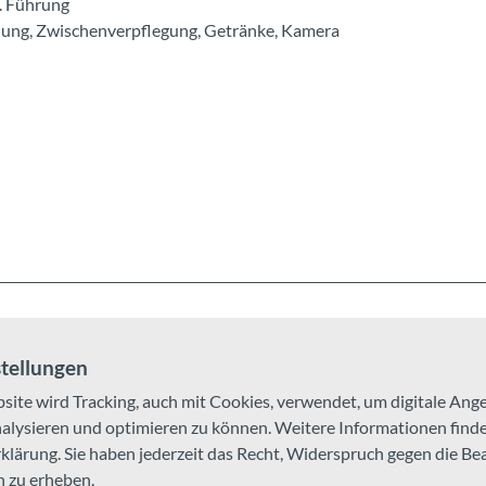
l. Führung
ung, Zwischenverpflegung, Getränke, Kamera
tellungen
site wird Tracking, auch mit Cookies, verwendet, um digitale An
ysieren und optimieren zu können. Weitere Informationen finden
aufbahn ab Beatenberg bis Niederhorn bis auf weiteres eingestell
lärung. Sie haben jederzeit das Recht, Widerspruch gegen die Be
erhin nach Fahrplan.
 zu erheben.