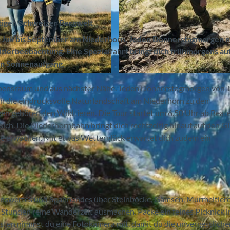
rtigen Schweizer Bergwelt
on Juli bis September am Niederhorn. Jeden Donnerstagmorgen 
ldtierbeobachtung. Eine Spezialfahrt bringt dich frühmorgens au
en Sonnenaufgang.
© Niederhornbahn AG, Interlaken Tourismus |
CC-BY-S
ebensraum und aus nächster Nähe. Jeden Donnerstagmorgen von Ju
rch die eindrucksvolle Naturlandschaft am Niederhorn zu den
en gehören den Wildtieren. Die Tour startet um 6.50 Uhr ab Bea
ch. Die Niederhornbahn bringt dich rechtzeitig hinauf auf den Gi
ere erwachen. Mit etwas Wetterglück erwartet dich zudem ein
senswertes und Spannendes über Steinböcke, Gämsen, Murmeltier
 Stunden reine Wanderzeit ausmachen. Packe ein feines Picknick i
ten nimmst du eine Fotokamera mit, damit du die unvergessliche