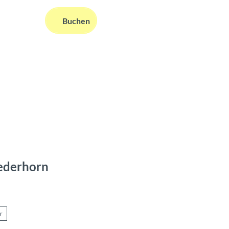
DE
Buchen
ms
nformationen
Suche
ederhorn
r