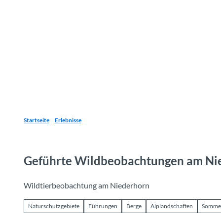
Z
u
Reiseziele
Erlebnisse
Planen
Webca
I
m
I
n
h
a
l
t
Startseite
Erlebnisse
Geführte Wildbeobachtungen am Ni
Wildtierbeobachtung am Niederhorn
Naturschutzgebiete
Führungen
Berge
Alplandschaften
Somme