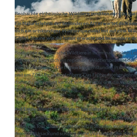
Beobachte einheimische Wildtiere inmitten der einziga
Ein Naturerlebnis der besonderen Art erwartet dich v
dich ein ortskundiger Wildtierspezialist mit auf eine Wi
Gipfel. Staune wie die Natur erwacht und bewundere d
© Niederhornbahn AG, Interlaken Tourismus |
CC-BY-SA
Beobachte einheimische Wildtiere in ihrem natürlichen L
September führt dich ein regionaler Wildtierspezialist du
Steinbockkolonien. Die frühen Morgenstunden in den Berg
und um 7.05 Uhr ab Beatenberg. Das Frühaufstehen lohnt si
damit du miterleben kannst, wie die Natur und die Wildti
spektakulärer Sonnenaufgang.
Auf Entdeckungstour mit dem Spezialisten
Auf der geführten Wildbeobachtung erfährst du viel Wis
Adler. Die Tour dauert ungefähr sechs Stunden, wovon vier
deinen Rucksack und schnüre deine Wanderschuhe. Am bes