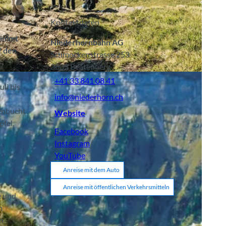
Kontaktdaten
nimmt
Niederhornbahn AG
f den
Schmockenstrasse 253
3803
Beatenberg
A
+41 33 841 08 41
li bis
info@niederhorn.ch
tenbucht
Website
pfel,
Facebook
Instagram
YouTube
Anreise mit dem Auto
Anreise mit öffentlichen Verkehrsmitteln
e und
n
n