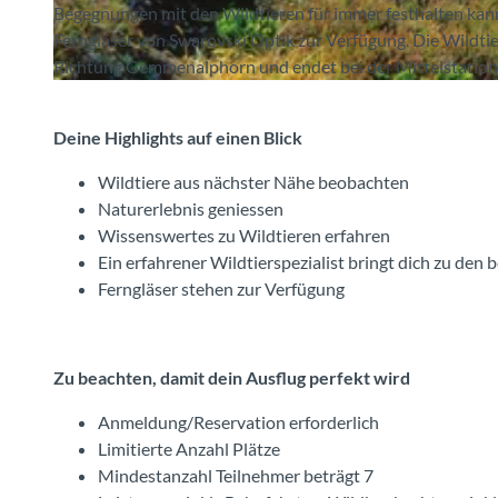
Begegnungen mit den Wildtieren für immer festhalten kan
Ferngläser von Swarovski Optik zur Verfügung. Die Wildti
Richtung Gemmenalphorn und endet bei der Mittelstation
© Niederhornbahn AG, Interlaken Tourismus |
CC-BY-SA
Deine Highlights auf einen Blick
Wildtiere aus nächster Nähe beobachten
Naturerlebnis geniessen
Wissenswertes zu Wildtieren erfahren
Ein erfahrener Wildtierspezialist bringt dich zu den 
Ferngläser stehen zur Verfügung
Zu beachten, damit dein Ausflug perfekt wird
Anmeldung/Reservation erforderlich
Limitierte Anzahl Plätze
Mindestanzahl Teilnehmer beträgt 7