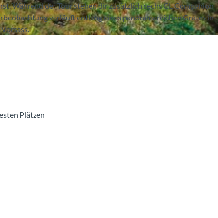
nst. Während der Tour stehen dir zusätzlich sechs CL Companion
erbeobachtung verläuft entlang eines panoramareichen Grates in
 Vorsass.
besten Plätzen