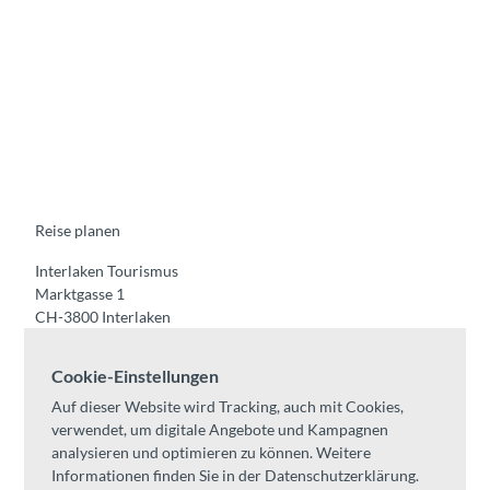
F
Y
I
t
L
a
o
n
i
i
c
u
s
k
n
e
t
t
t
k
b
u
a
o
e
o
b
g
k
d
o
e
r
I
k
a
n
m
Reise planen
Interlaken Tourismus
Marktgasse 1
CH-3800 Interlaken
Tel:
+41 33 826 53 00
Cookie-Einstellungen
mail@interlaken.swiss
Auf dieser Website wird Tracking, auch mit Cookies,
Öffnungszeiten
verwendet, um digitale Angebote und Kampagnen
Anreise planen
analysieren und optimieren zu können. Weitere
Unterkünfte /
AGB
Informationen finden Sie in der Datenschutzerklärung.
Kongresse & Gruppen