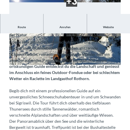
Route
Anrufen
Website
Stapfe durch das Winterwunderland und geniesse die Ruhe
der Natur
© Sigriswil Tourismus, Interlaken Tourismus |
© Sigriswil Tourismus, Interlaken Tourismus |
Erlebe eine geführte Schneeschuhwanderung in Schwanden
CC-BY-SA
CC-BY-SA
bei Sigriswil. Schneebedeckte Weiden, glitzernde
Schneekristalle, romantisch verschneite Wälder und ein
atemberaubendes Panorama erwarten dich. Mit einem
ortskundigen Guide entdeckst du die Landschaft und geniesst
© Sigriswil Tourismus, Interlaken Tourismus |
CC-BY-SA
im Anschluss ein feines Outdoor-Fondue oder bei schlechtem
Wetter ein Raclette im Landgasthof Rothorn.
Begib dich mit einem professionellen Guide auf ein
unvergessliches Schneeschuhabenteuer in und um Schwanden
bei Sigriswil. Die Tour führt dich oberhalb des tiefblauen
Thunersees durch stille Tannenwälder, romantisch
verschneite Alplandschaften und über weitläufige Wiesen.
Der Panoramablick über den See und die winterliche
Bergwelt ist traumhaft. Treffpunkt ist bei der Bushaltestelle