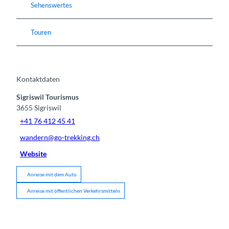
Sehenswertes
Touren
Kontaktdaten
Sigriswil Tourismus
3655
Sigriswil
+41 76 412 45 41
wandern@go-trekking.ch
Website
Anreise mit dem Auto
Anreise mit öffentlichen Verkehrsmitteln