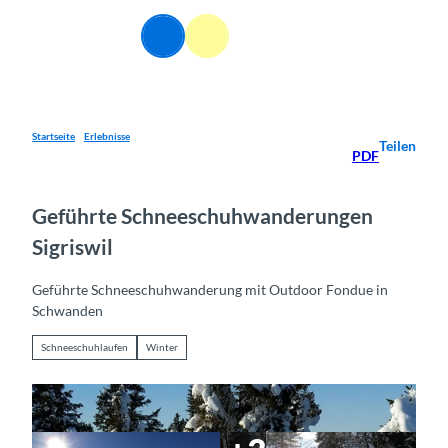
Z
u
DE
Webcams
Informationen
Suche
Menü
m
I
n
h
a
Startseite
Erlebnisse
Teilen
PDF
l
t
Geführte Schneeschuhwanderungen
Sigriswil
Geführte Schneeschuhwanderung mit Outdoor Fondue in
Schwanden
Schneeschuhlaufen
Winter