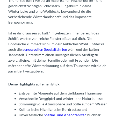
Thunersee führt vorbei an malerischen Fischerdörfern und
geschichtsträchtigen Schlössern. Eingehüllt in deine
Winterjacke und eine Wolldecke bewunderst du die
vorbeziehende Winterlandschaft und das imposante
Bergpanorama.
Ist es dir draussen zu kalt? Im geheizten Innenbereich des
Schiffs warten zahlreiche Fensterplätze auf dich. Die
Bordküche kümmert sich um dein leibliches Wohl. Entdecke
auch die
genussvollen Spezialfahrten
während der kalten
Jahreszeit. Unternimm einen unvergesslichen Ausflug zu
zweit, alleine, mit deiner Familie oder mit Freunden. Die
märchenhafte Winterstimmung auf dem Thunersee wird dich
garantiert verzaubern.
Deine Highlights auf einen Blick
Entspannte Momente auf dem tiefblauen Thunersee
Verschneite Berggipfel und winterliche Naturkulisse
Stimmungsvolle Atmosphäre und Stille auf dem Wasser
Kulinarische Highlights im Bordrestaurant
Unvergessliche
Spezial- und Abendfahrten
buchbar