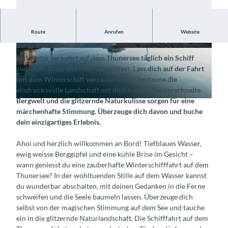
Route
Anrufen
Website
Geniesse die traumhafte Atmosphäre und das imposante
Bergpanorama
© Interlaken Tourismus, BLS Schifffahrt AG |
© BLS AG, Schifffahrt, Interlaken Tourismus |
Im Winter verkehrt auf dem Thunersee täglich ein Schiff
CC-BY-ND
CC-BY-SA
zwischen Thun und Interlaken West. Lass dich auf der Fahrt
mit dem Winterschiff verzaubern und bestaune die
eindrucksvolle Landschaft um dich herum. Die verschneite
Bergwelt und die glitzernde Naturkulisse sorgen für eine
© Interlaken Tourismus, BLS Schifffahrt AG |
CC-BY-ND
märchenhafte Stimmung. Überzeuge dich davon und buche
dein einzigartiges Erlebnis.
Ahoi und herzlich willkommen an Bord! Tiefblaues Wasser,
ewig weisse Berggipfel und eine kühle Brise im Gesicht −
wann geniesst du eine zauberhafte Winterschifffahrt auf dem
Thunersee? In der wohltuenden Stille auf dem Wasser kannst
du wunderbar abschalten, mit deinen Gedanken in die Ferne
schweifen und die Seele baumeln lassen. Überzeuge dich
selbst von der magischen Stimmung auf dem See und tauche
ein in die glitzernde Naturlandschaft. Die Schifffahrt auf dem