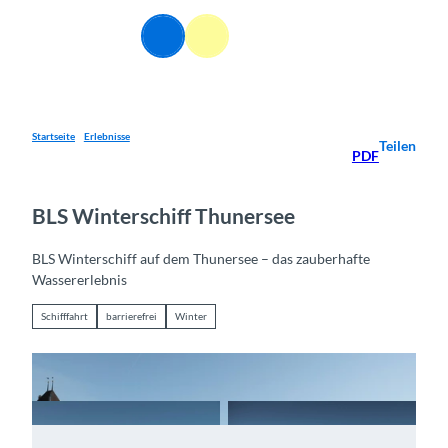
Z
u
DE
Webcams
Informationen
Suche
Menü
m
I
n
h
a
Startseite
Erlebnisse
Teilen
PDF
l
t
BLS Winterschiff Thunersee
BLS Winterschiff auf dem Thunersee – das zauberhafte
Wassererlebnis
Schifffahrt
barrierefrei
Winter