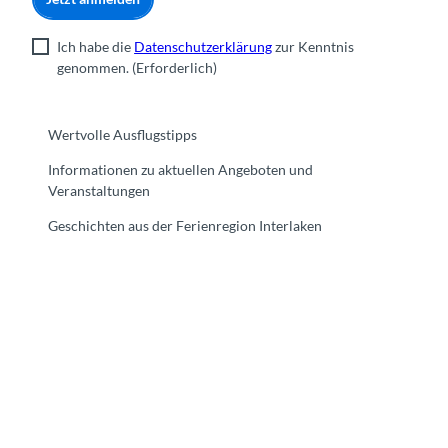
Ich habe die
Datenschutzerklärung
zur Kenntnis
genommen.
(Erforderlich)
Wertvolle Ausflugstipps
Informationen zu aktuellen Angeboten und
Veranstaltungen
Geschichten aus der Ferienregion Interlaken
F
Y
I
t
L
a
o
n
i
i
c
u
s
k
n
e
t
t
t
k
b
u
a
o
e
o
b
g
k
d