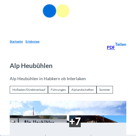
Z
u
DE
Webcams
Informationen
Suche
Menü
m
I
n
h
a
Startseite
Erlebnisse
Teilen
PDF
l
t
Alp Heubühlen
Alp Heubühlen in Habkern ob Interlaken
Hofladen/Direktverkauf
Führungen
Alplandschaften
Sommer