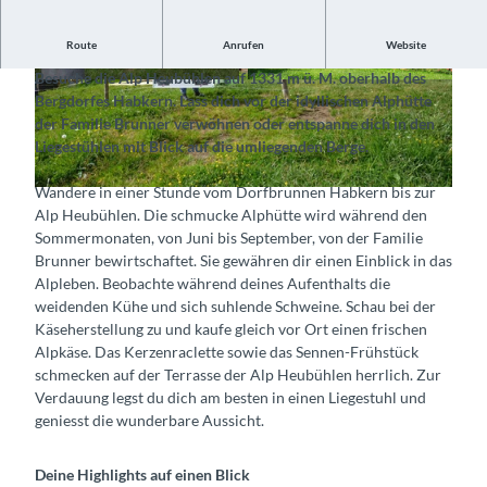
Route
Anrufen
Website
Erlebe das Alpleben im Berner Oberland
Besuche die Alp Heubühlen auf 1331 m ü. M. oberhalb des
©
CC-BY-SA
©
CC-BY-SA
Bergdorfes Habkern. Lass dich vor der idyllischen Alphütte
der Familie Brunner verwöhnen oder entspanne dich in den
Liegestühlen mit Blick auf die umliegenden Berge.
Wandere in einer Stunde vom Dorfbrunnen Habkern bis zur
© Alp Heubühlen, Roland Brunner, Interlaken Tourismus |
CC-BY-SA
Alp Heubühlen. Die schmucke Alphütte wird während den
Sommermonaten, von Juni bis September, von der Familie
Brunner bewirtschaftet. Sie gewähren dir einen Einblick in das
Alpleben. Beobachte während deines Aufenthalts die
weidenden Kühe und sich suhlende Schweine. Schau bei der
Käseherstellung zu und kaufe gleich vor Ort einen frischen
Alpkäse. Das Kerzenraclette sowie das Sennen-Frühstück
schmecken auf der Terrasse der Alp Heubühlen herrlich. Zur
Verdauung legst du dich am besten in einen Liegestuhl und
geniesst die wunderbare Aussicht.
Deine Highlights auf einen Blick