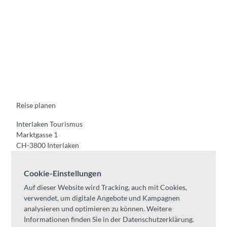
F
Y
I
t
L
a
o
n
i
i
c
u
s
k
n
e
t
t
t
k
b
u
a
o
e
o
b
g
k
d
o
e
r
I
k
a
n
m
Reise planen
Interlaken Tourismus
Marktgasse 1
CH-3800 Interlaken
Tel:
+41 33 826 53 00
Cookie-Einstellungen
mail@interlaken.swiss
Auf dieser Website wird Tracking, auch mit Cookies,
Öffnungszeiten
verwendet, um digitale Angebote und Kampagnen
Anreise planen
analysieren und optimieren zu können. Weitere
Unterkünfte /
AGB
Informationen finden Sie in der Datenschutzerklärung.
Kongresse & Gruppen