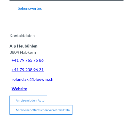
Sehenswertes
Kontaktdaten
Alp Heubühlen
3804
Habkern
+41 79 765 75 86
+41 79 208 96 31
roland.ski@bluewin.ch
Website
Anreise mit dem Auto
Anreise mit öffentlichen Verkehrsmitteln